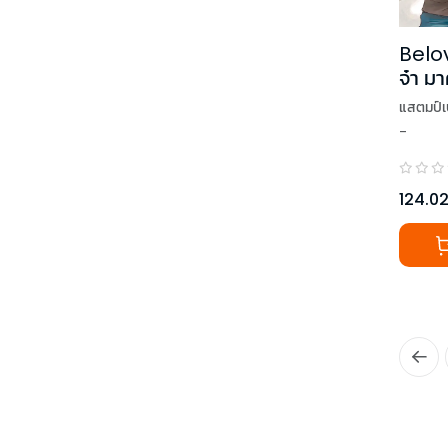
Belov
จ๋า ม
แสตมป์เบ
-
124.0