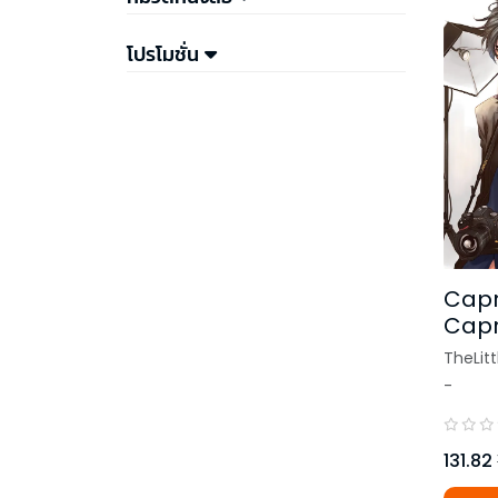
โปรโมชั่น
Capr
Capr
รักร้
TheLitt
Prin
-
131.82