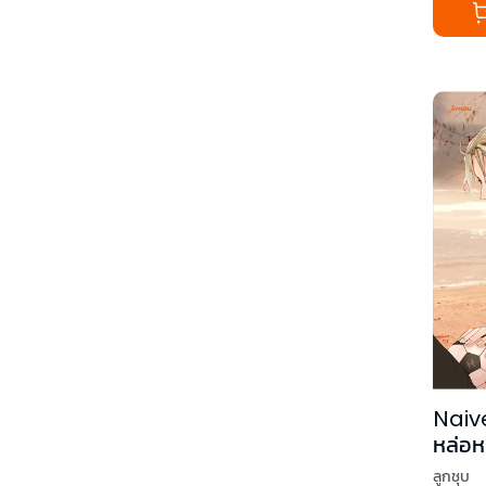
Naive
หล่อหน
สา ชุ
ลูกชุบ