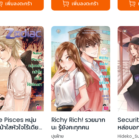
เพิ่มลงตะกร้า
เพิ่มลงตะกร้า
 Pisces หนุ่ม
Richy Rich! รวยมาก
Securi
้าใสหัวใจไร้เดียง
นะ รู้ยังคะทุกคน
หล่อบอกต
ด Prince of
ปุยฝ้าย
Hideko_S