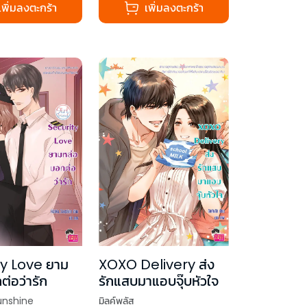
เพิ่มลงตะกร้า
เพิ่มลงตะกร้า
ty Love ยาม
XOXO Delivery ส่ง
่อว่ารัก
รักแสบมาแอบจุ๊บหัวใจ
unshine
มิลค์พลัส