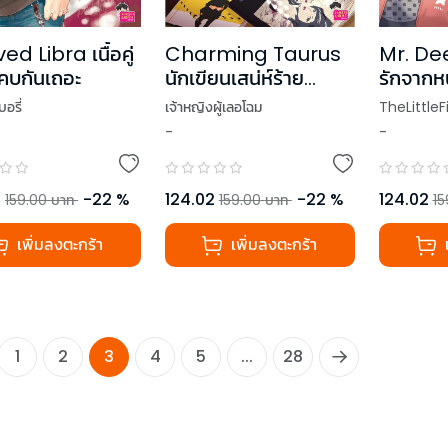
ed Libra เนื้อคู่
Charming Taurus
Mr. Dee
าคบกันเถอะ
นักเขียนเสน่ห์ร้าย
รักจากหน
ท้าทายหัวใจยัยมาเฟีย
อรี่
เจ้าหญิงผู้เลอโฉม
TheLittleF
ชุด Prince of
-
-
Zodiac
2
-
22
%
124.02
-
22
%
124.02
159.00
บาท
159.00
บาท
15
เพิ่มลงตะกร้า
เพิ่มลงตะกร้า
1
2
3
4
5
...
28