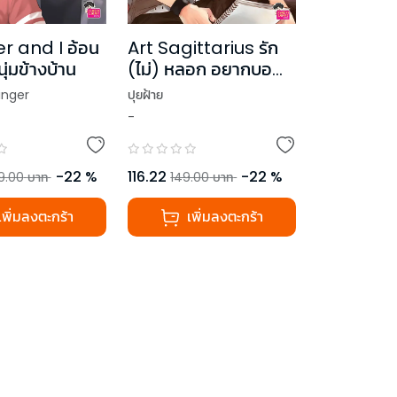
r and I อ้อน
Art Sagittarius รัก
ุ่มข้างบ้าน
(ไม่) หลอก อยากบอ
กว่าเลิฟยู ชุด Prince
inger
ปุยฝ้าย
of Zodiac
-
-
22
%
116.22
-
22
%
9.00
บาท
149.00
บาท
เพิ่มลงตะกร้า
เพิ่มลงตะกร้า