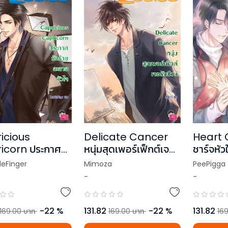
icious
Delicate Cancer
Heart 
icorn ประกาศ
หนุ่มสุดเพอร์เฟ็กต์เจอ
ชาร์จหัว
ายละลายหัวใจ ชุด
รักป่วน
รัก
leFinger
Mimoza
PeePigga
ce of Zodiac
-
-
-
22
%
131.82
-
22
%
131.82
169.00
บาท
169.00
บาท
169