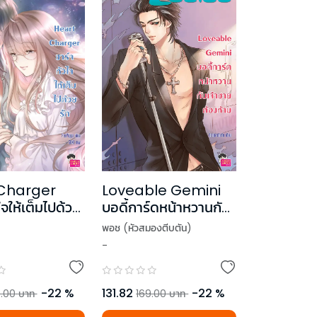
Charger
Loveable Gemini
ใจให้เต็มไปด้วย
บอดี้การ์ดหน้าหวานกับ
เจ้าชายต้องห้าม ชุด
พอช (หัวสมองตีบตัน)
Prince of Zodiac
-
-
22
%
131.82
-
22
%
.00
บาท
169.00
บาท