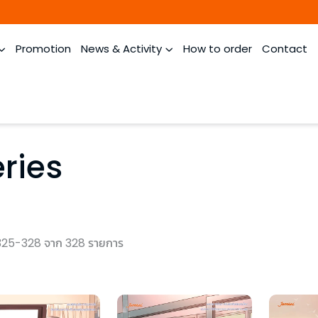
Promotion
News & Activity
How to order
Contact
ries
325-328 จาก 328 รายการ