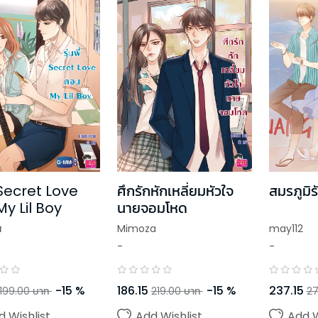
ี่ Secret Love
ศึกรักหักเหลี่ยมหัวใจ
สมรภูมิ
y Lil Boy
นายจอมโหด
ส
Mimoza
may112
-
-
-
15
%
186.15
-
15
%
237.15
199.00
บาท
219.00
บาท
27
d Wishlist
Add Wishlist
Add W