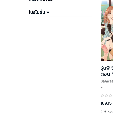
โปรโมชั่น
รุ่นพ
ตอน M
มิลค์พลั
-
169.15
Ad