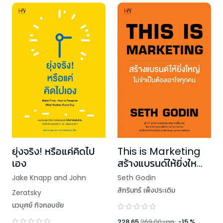
ยุ่งจริง! หรือแค่คิดไป
This is Marketing
เอง
สร้างแบรนด์ให้ยิ่งใหญ่
ไม่จำเป็นต้องเอาใจทุก
Jake Knapp and John
Seth Godin
คน
สักรินทร์ เพ็งประเดิม
Zeratsky
นวบุศย์ กิจกอบชัย
228.65
269.00
บาท
-
15
%