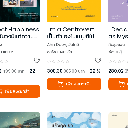
ect Happiness
I'm a Centrovert
I Decid
ฉันจงมีแต่ความ
เป็นตัวเองในแบบที่ไม่
as Mysel
ต้องพยายามเพื่อใคร
ในแบบข
ง
Ahn Ddoy
,
อันโตอี
คิมซูฮยอน
ราวเหมาะ
ชลธิชา วงษาชัย
พัชรางสุ์
2
-
22
300.30
-
22
%
280.02
499.00
บาท
385.00
บาท
3
เพิ่มลงตะกร้า
เพิ่มลงตะกร้า