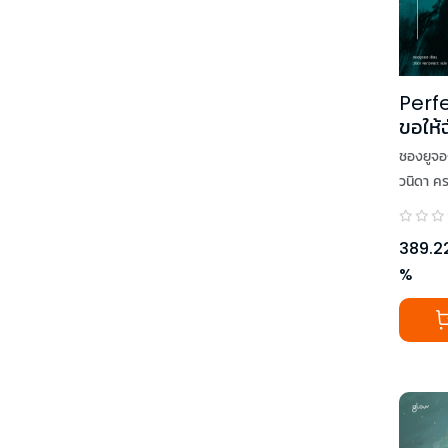
Perf
ขอให้
สุข
ชองยูจอ
วนิดา ค
389.2
%