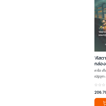
‘คัสตา
กล่อง
ด้วยค
คาโต เก็
ณัฐจุฑา 
206.7