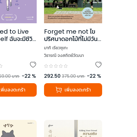
ed to Live
Forget me not ไข
f ฉันจะมีชีวิต
ปริศนาดอกไม้ที่ไม่มีวัน
องตัวเอง
ลืม
มากิ เรียวซุเกะ
วิธารณี จงสถิตย์วัฒนา
-
22
%
292.50
-
22
%
59.00
บาท
375.00
บาท
เพิ่มลงตะกร้า
เพิ่มลงตะกร้า