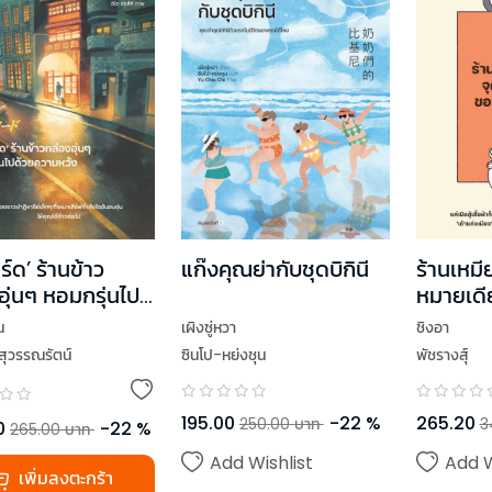
ร์ด’ ร้านข้าว
แก๊งคุณย่ากับชุดบิกินี
ร้านเหมี
อุ่นๆ หอมกรุ่นไป
หมายเด
วามหวัง
อยากพั
น
เผิงซู่หวา
ชิงอา
สุวรรณรัตน์
ซินโป-หย่งชุน
พัชรางสุ์
195.00
-
22
%
265.20
250.00
บาท
3
0
-
22
%
265.00
บาท
Add Wishlist
Add W
เพิ่มลงตะกร้า