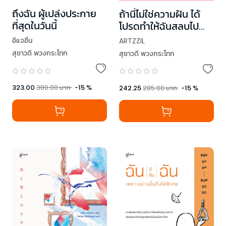
ถึงฉัน ผู้เปล่งประกาย
ถ้านี่ไม่ใช่ความฝัน ได้
ที่สุดในวันนี้
โปรดทำให้ฉันสลบไป
เถอะ!
อีแจอึน
ARTZZIL
สุชาวดี พวงกระโทก
สุชาวดี พวงกระโทก
323.00
380.00
บาท
-
15
%
242.25
285.00
บาท
-
15
%