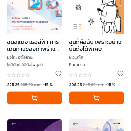
ฉันสีแดง เธอสีฟ้า การ
ฉันก็คือฉัน เพราะอย่าง
เดินทางของภาพร่าง
นั้นถึงได้พิเศษ
บันดาลฝัน
มิจิโกะ อาโอยามะ
ชเวแทโฮ
โชตินันท์ นิติกิจไพบูลย์
Parama
225.25
265.00
บาท
-
15
%
208.25
245.00
บาท
-
15
%