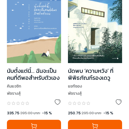
นับตั้งแต่นี้… ฉันจะเป็น
นัดพบ ‘ความหวัง’ ที่
คนที่ดีพอสำหรับตัวเอง
พิพิธภัณฑ์รองเดวู
คิมแจซิก
แชกีซอง
พัชรางสุ์
พัชรางสุ์
335.75
395.00
บาท
-
15
%
250.75
295.00
บาท
-
15
%