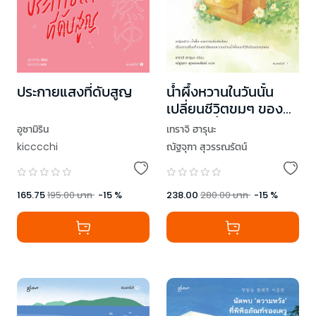
ประกายแสงที่ดับสูญ
น้ำผึ้งหวานในวันนั้น
เปลี่ยนชีวิตขมๆ ของ
ฉันในวันนี้
อูซามิริน
เทราจิ ฮารุนะ
kicccchi
ณัฐจุฑา สุวรรณรัตน์
165.75
195.00
บาท
-
15
%
238.00
280.00
บาท
-
15
%