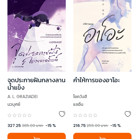
จุดประกายฝันกลางลาน
คำให้การของอาโอะ
น้ำแข็ง
A. L. GRAZIADEI
โชควังฮี
นวบุศย์
แชอึน
327.25
385.00
บาท
-
15
%
216.75
255.00
บาท
-
15
%