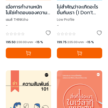
เมื่อการทำงานหนัก
ไม่สำคัญว่าจะเกิดอะไร
ไม่ใช่คำตอบของความ
ขึ้นกับเรา (I Don’t
ก้าวหน้า
Care)
เธมส์ THINKต่าง
Low Profile
-
-
195.50
230.00
บาท
-
15
%
199.75
235.00
บาท
-
15
%