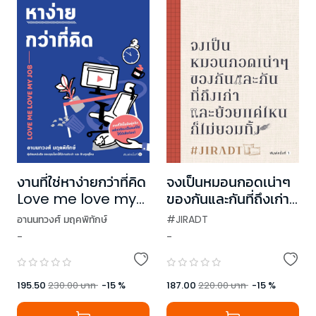
งานที่ใช่หาง่ายกว่าที่คิด
จงเป็นหมอนกอดเน่าๆ
Love me love my
ของกันและกันที่ถึงเก่า
job
และย้วยแค่ไหนก็ไม่ยอม
อานนทวงศ์ มฤคพิทักษ์
#JIRADT
ทิ้ง
-
-
195.50
230.00
บาท
-
15
%
187.00
220.00
บาท
-
15
%