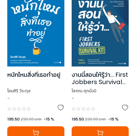
หนักไหมสิ่งที่เธอทำอยู่
งานนี้สอนให้รู้ว่า... First
Jobbers Survival
Kit
โอมศิริ วีระกุล
โสภณ ศุภมั่งมี
-
-
195.50
230.00
บาท
-
15
%
195.50
230.00
บาท
-
15
%