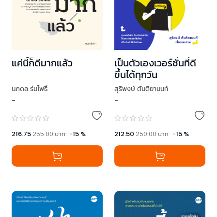
แค่นี้ก็ดีมากแล้ว
เป็นตัวเองเวอร์ชั่นที่ดี
ขึ้นได้ทุกวัน
นภดล ร่มโพธิ์
สุริพงษ์ ตันติยานนท์
-
-
216.75
255.00
บาท
-
15
%
212.50
250.00
บาท
-
15
%