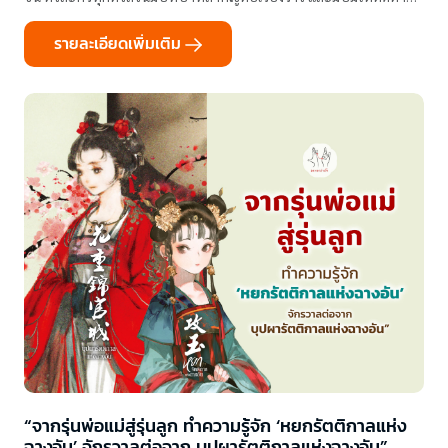
อยู่ตลอดเวลา
รายละเอียดเพิ่มเติม
“จากรุ่นพ่อแม่สู่รุ่นลูก ทำความรู้จัก ‘หยกรัตติกาลแห่ง
ฉางอัน’ จักรวาลต่อจาก บุปผารัตติกาลแห่งฉางอัน”