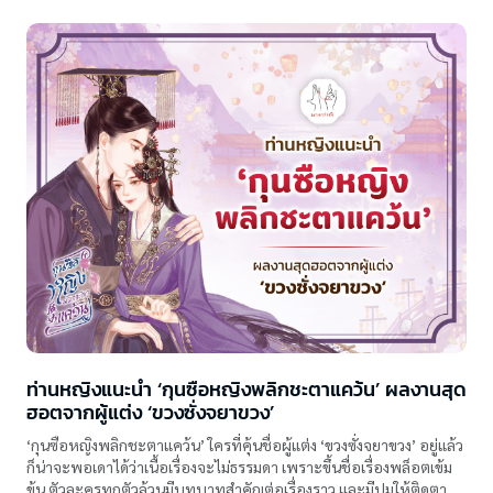
ท่านหญิงแนะนำ ‘กุนซือหญิงพลิกชะตาแคว้น’ ผลงานสุด
ฮอตจากผู้แต่ง ‘ขวงซั่งจยาขวง’
‘กุนซือหญิงพลิกชะตาแคว้น’ ใครที่คุ้นชื่อผู้แต่ง ‘ขวงซั่งจยาขวง’ อยู่แล้ว
ก็น่าจะพอเดาได้ว่าเนื้อเรื่องจะไม่ธรรมดา เพราะขึ้นชื่อเรื่องพล็อตเข้ม
ข้น ตัวละครทุกตัวล้วนมีบทบาทสำคัญต่อเรื่องราว และมีปมให้ติดตาม