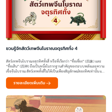
ชวนรู้จักสัตว์เทพจีนโบราณจตุรทิศทั้ง 4
สัตว์เทพจีนโบราณจตุรทิศทั้งสี่ หรือที่เรียกว่า “ซื่อเซี่ยง” (四象) และ
“ซื่อเสิน” (四神) ถือเป็นหนึ่งในรากฐานสำคัญของระบบพลังและความ
เชื่อจีนโบราณ สัตว์เทพทั้งสี่ไม่ได้เป็นเพียงสัญลักษณ์ของทิศเท่านั้น แต่
ยังเชื่อมโยงกับฤดูกาล พลังธรรมชาติ และสมดุลของฟ้าดินอย่า
รายละเอียดเพิ่มเติม