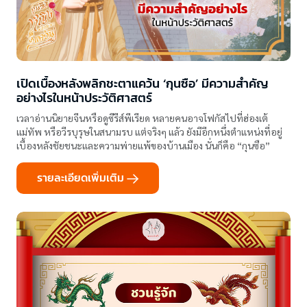
เปิดเบื้องหลังพลิกชะตาแคว้น ‘กุนซือ’ มีความสำคัญ
อย่างไรในหน้าประวัติศาสตร์
เวลาอ่านนิยายจีนหรือดูซีรีส์พีเรียด หลายคนอาจโฟกัสไปที่ฮ่องเต้
แม่ทัพ หรือวีรบุรุษในสนามรบ แต่จริงๆ แล้ว ยังมีอีกหนึ่งตำแหน่งที่อยู่
เบื้องหลังชัยชนะและความพ่ายแพ้ของบ้านเมือง นั่นก็คือ “กุนซือ”
รายละเอียดเพิ่มเติม