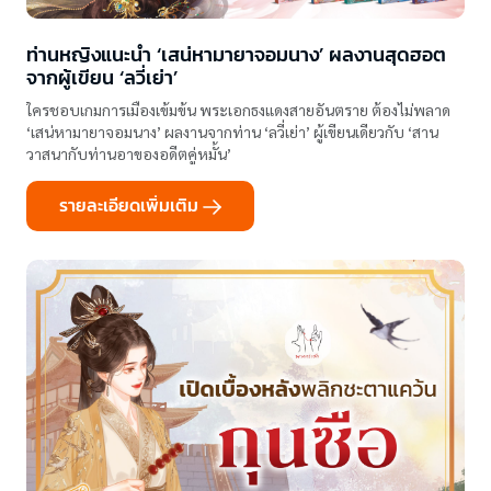
ท่านหญิงแนะนำ ‘เสน่หามายาจอมนาง’ ผลงานสุดฮอต
จากผู้เขียน ‘ลวี่เย่า’
ใครชอบเกมการเมืองเข้มข้น พระเอกธงแดงสายอันตราย ต้องไม่พลาด
‘เสน่หามายาจอมนาง’ ผลงานจากท่าน ‘ลวี่เย่า’ ผู้เขียนเดียวกับ ‘สาน
วาสนากับท่านอาของอดีตคู่หมั้น’
รายละเอียดเพิ่มเติม