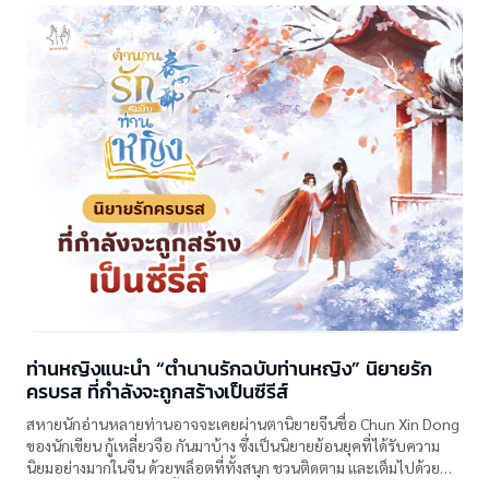
ท่านหญิงแนะนำ “ตำนานรักฉบับท่านหญิง” นิยายรัก
ครบรส ที่กำลังจะถูกสร้างเป็นซีรีส์
สหายนักอ่านหลายท่านอาจจะเคยผ่านตานิยายจีนชื่อ Chun Xin Dong
ของนักเขียน กู้เหลี่ยวจือ กันมาบ้าง ซึ่งเป็นนิยายย้อนยุคที่ได้รับความ
นิยมอย่างมากในจีน ด้วยพล็อตที่ทั้งสนุก ชวนติดตาม และเต็มไปด้วย