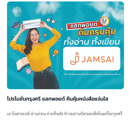
โปรโมชั่นกรุงศรี แลกพอยต์ คืนคุ้มหนังสือแจ่มใส
เอาใจสายเปย์ อ่านก่อน จ่ายทีหลัง ชำระผ่านบัตรเครดิตในเครือกรุงศรี