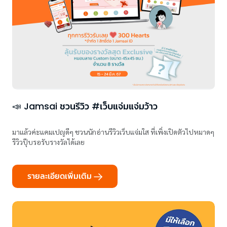
📣 Jamsai ชวนรีวิว #เว็บแจ่มแจ่มว้าว
มาแล้วค่ะแคมเปญดีๆ ชวนนักอ่านรีวิวเว็บแจ่มใส ที่เพิ่งเปิดตัวไปหมาดๆ
รีวิวปุ๊บรอรับรางวัลได้เลย
รายละเอียดเพิ่มเติม