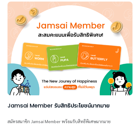
Jamsai Member รับสิทธิประโยชน์มากมาย
สมัครสมาชิก Jamsai Member พร้อมรับสิทธิพิเศษมากมาย