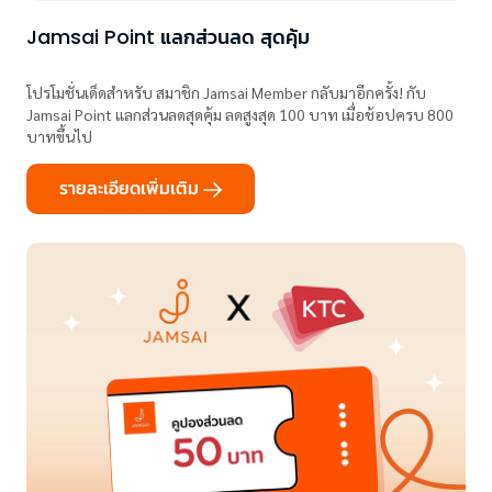
Jamsai Point แลกส่วนลด สุดคุ้ม
โปรโมชั่นเด็ดสำหรับ สมาชิก Jamsai Member กลับมาอีกครั้ง! กับ
Jamsai Point แลกส่วนลดสุดคุ้ม ลดสูงสุด 100 บาท เมื่อช้อปครบ 800
บาทขึ้นไป
รายละเอียดเพิ่มเติม