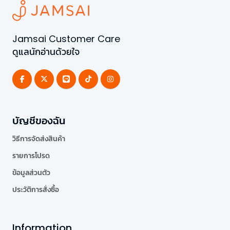
Jamsai Customer Care
ดูแลนักอ่านด้วยใจ
บัญชีของฉัน
วิธีการจัดส่งสินค้า
รายการโปรด
ข้อมูลส่วนตัว
ประวัติการสั่งซื้อ
Information