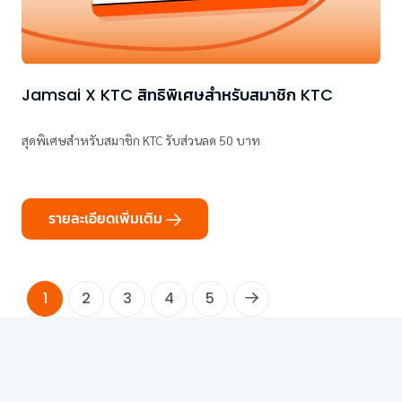
Jamsai X KTC สิทธิพิเศษสำหรับสมาชิก KTC
สุดพิเศษสำหรับสมาชิก KTC รับส่วนลด 50 บาท
รายละเอียดเพิ่มเติม
1
2
3
4
5